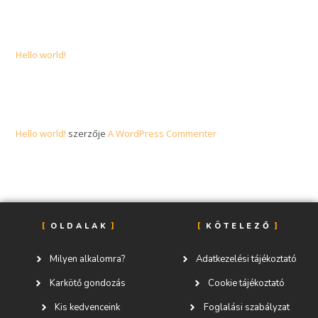
Recent Posts
Hello world!
Recent Comments
Hello world!
szerzője
A WordPress Commenter
OLDALAK
KÖTELEZŐ
Milyen alkalomra?
Adatkezelési tájékoztató
Karkötő gondozás
Cookie tájékoztató
Kis kedvenceink
Foglalási szabályzat